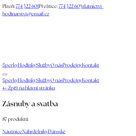
Plzeň:
774 322 601
Přeštice:
774 322 605
zlatnictvi-
hodinarstvi@email.cz
Šperky
Hodinky
Služby
O nás
Prodejny
Kontakt
Šperky
Hodinky
Služby
O nás
Prodejny
Kontakt
← Zpět na hlavní stránku
Zásnuby a svatba
87
produktů
Náušnice
Náhrdelníky
Dámské