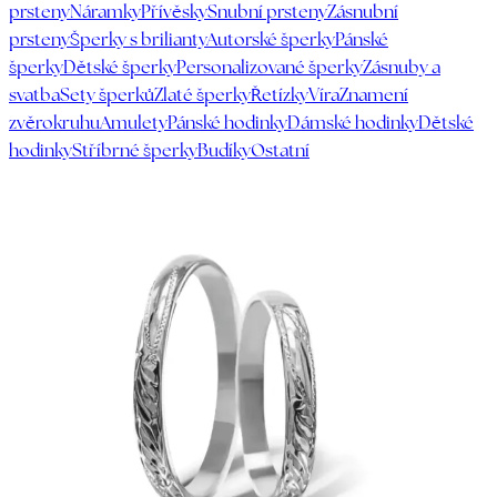
prsteny
Náramky
Přívěsky
Snubní prsteny
Zásnubní
prsteny
Šperky s brilianty
Autorské šperky
Pánské
šperky
Dětské šperky
Personalizované šperky
Zásnuby a
svatba
Sety šperků
Zlaté šperky
Řetízky
Víra
Znamení
zvěrokruhu
Amulety
Pánské hodinky
Dámské hodinky
Dětské
hodinky
Stříbrné šperky
Budíky
Ostatní