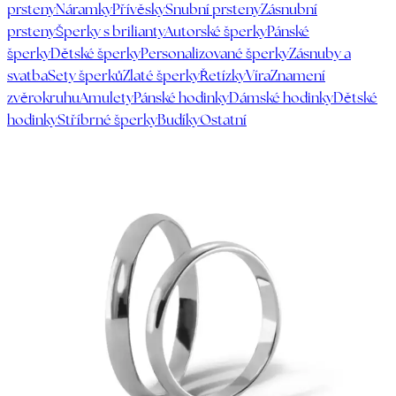
prsteny
Náramky
Přívěsky
Snubní prsteny
Zásnubní
prsteny
Šperky s brilianty
Autorské šperky
Pánské
šperky
Dětské šperky
Personalizované šperky
Zásnuby a
svatba
Sety šperků
Zlaté šperky
Řetízky
Víra
Znamení
zvěrokruhu
Amulety
Pánské hodinky
Dámské hodinky
Dětské
hodinky
Stříbrné šperky
Budíky
Ostatní