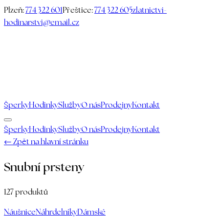
Plzeň:
774 322 601
Přeštice:
774 322 605
zlatnictvi-
hodinarstvi@email.cz
Šperky
Hodinky
Služby
O nás
Prodejny
Kontakt
Šperky
Hodinky
Služby
O nás
Prodejny
Kontakt
← Zpět na hlavní stránku
Snubní prsteny
127
produktů
Náušnice
Náhrdelníky
Dámské