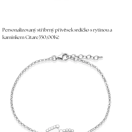
Personalizovaný stříbrný přívěsek srdíčko s rytinou a
kamínkem Citare
350,00Kč