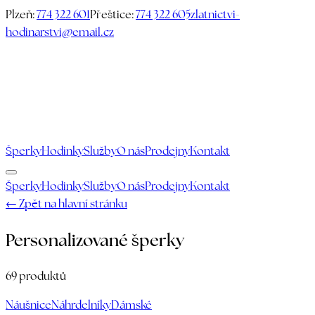
Plzeň:
774 322 601
Přeštice:
774 322 605
zlatnictvi-
hodinarstvi@email.cz
Šperky
Hodinky
Služby
O nás
Prodejny
Kontakt
Šperky
Hodinky
Služby
O nás
Prodejny
Kontakt
← Zpět na hlavní stránku
Personalizované šperky
69
produktů
Náušnice
Náhrdelníky
Dámské