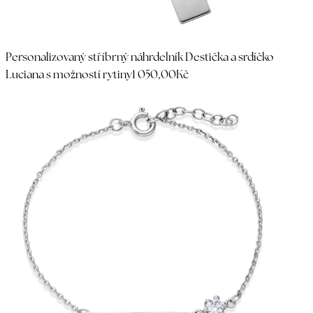
Personalizovaný stříbrný náhrdelník Destička a srdíčko
Luciana s možností rytiny
1 050,00Kč