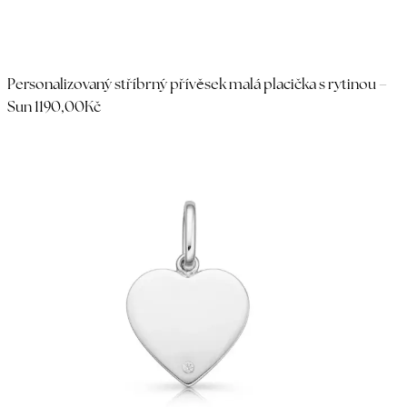
Personalizovaný stříbrný přívěsek malá placička s rytinou –
Sun 1
190,00Kč