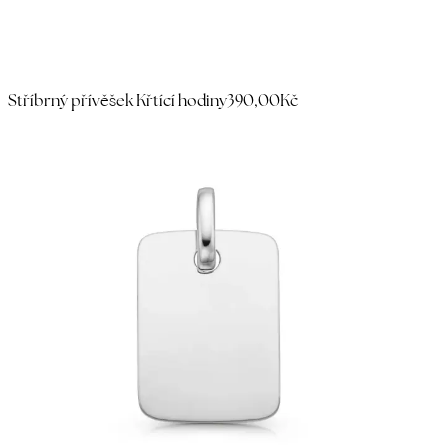
Stříbrný přívěšek Křtící hodiny
390,00Kč