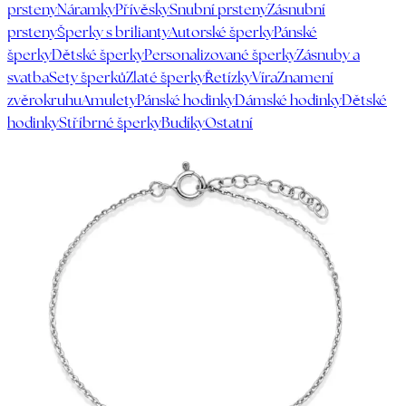
prsteny
Náramky
Přívěsky
Snubní prsteny
Zásnubní
prsteny
Šperky s brilianty
Autorské šperky
Pánské
šperky
Dětské šperky
Personalizované šperky
Zásnuby a
svatba
Sety šperků
Zlaté šperky
Řetízky
Víra
Znamení
zvěrokruhu
Amulety
Pánské hodinky
Dámské hodinky
Dětské
hodinky
Stříbrné šperky
Budíky
Ostatní