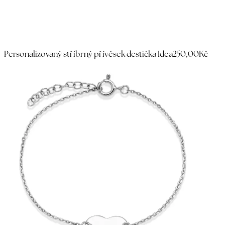
Personalizovaný stříbrný přívěsek destička Idea
250,00Kč