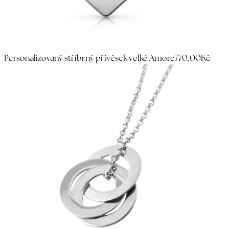
Personalizovaný stříbrný přívěsek velké Amore
770,00Kč