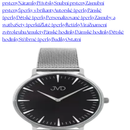
prsteny
Náramky
Přívěsky
Snubní prsteny
Zásnubní
prsteny
Šperky s brilianty
Autorské šperky
Pánské
šperky
Dětské šperky
Personalizované šperky
Zásnuby a
svatba
Sety šperků
Zlaté šperky
Řetízky
Víra
Znamení
zvěrokruhu
Amulety
Pánské hodinky
Dámské hodinky
Dětské
hodinky
Stříbrné šperky
Budíky
Ostatní