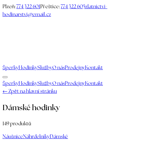
Plzeň:
774 322 601
Přeštice:
774 322 605
zlatnictvi-
hodinarstvi@email.cz
Šperky
Hodinky
Služby
O nás
Prodejny
Kontakt
Šperky
Hodinky
Služby
O nás
Prodejny
Kontakt
← Zpět na hlavní stránku
Dámské hodinky
149
produktů
Náušnice
Náhrdelníky
Dámské