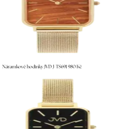
Náramkové hodinky JVD J-TS69
1 980 Kč