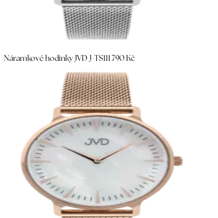
Náramkové hodinky JVD J-TS11
1 790 Kč