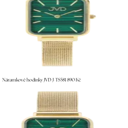
Náramkové hodinky JVD J-TS58
1 890 Kč